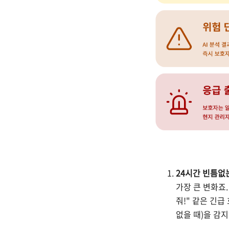
24시간 빈틈없
가장 큰 변화죠.
줘!" 같은 긴
없을 때)을 감