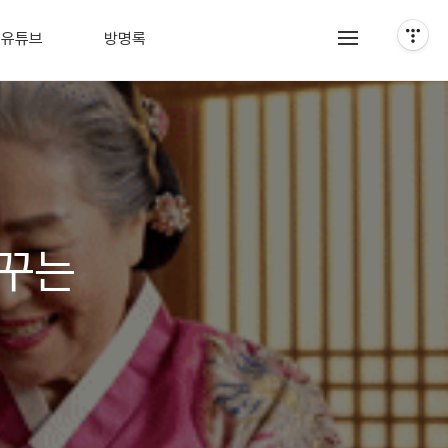
 유튜브
방명록
바꾸는